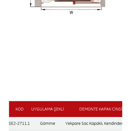
KOD
UYGULAMA ŞEKLİ
DEMONTE KAPAK CİNSİ
SE2-2711.1
Gömme
Yekpare Sac Kapaklı, Kendinden Kul