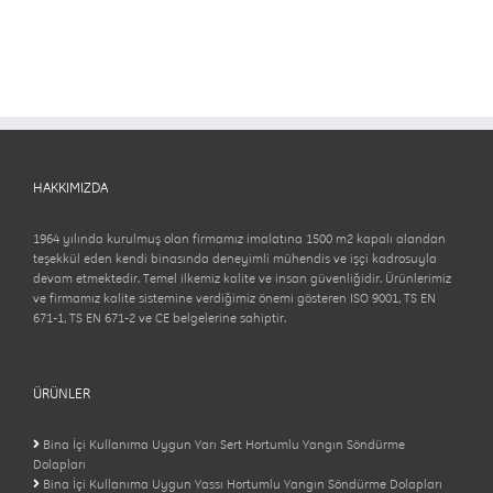
HAKKIMIZDA
1964 yılında kurulmuş olan firmamız imalatına 1500 m2 kapalı alandan
teşekkül eden kendi binasında deneyimli mühendis ve işçi kadrosuyla
devam etmektedir. Temel ilkemiz kalite ve insan güvenliğidir. Ürünlerimiz
ve firmamız kalite sistemine verdiğimiz önemi gösteren ISO 9001, TS EN
671-1, TS EN 671-2 ve CE belgelerine sahiptir.
ÜRÜNLER
Bina İçi Kullanıma Uygun Yarı Sert Hortumlu Yangın Söndürme
Dolapları
Bina İçi Kullanıma Uygun Yassı Hortumlu Yangın Söndürme Dolapları