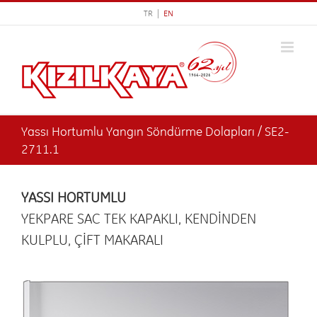
Skip
TR |
EN
to
content
Yassı Hortumlu Yangın Söndürme Dolapları / SE2-
2711.1
YASSI HORTUMLU
YEKPARE SAC TEK KAPAKLI, KENDİNDEN
KULPLU, ÇİFT MAKARALI