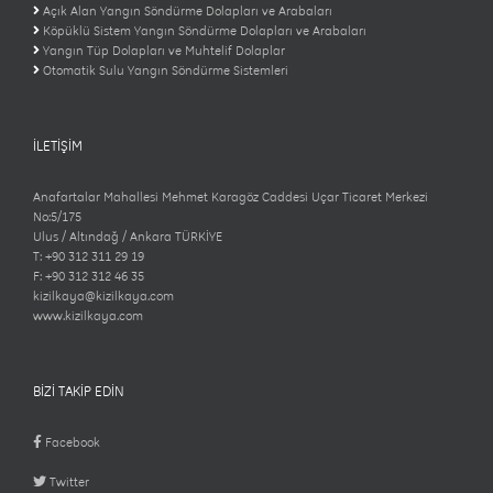
Açık Alan Yangın Söndürme Dolapları ve Arabaları
Köpüklü Sistem Yangın Söndürme Dolapları ve Arabaları
Yangın Tüp Dolapları ve Muhtelif Dolaplar
Otomatik Sulu Yangın Söndürme Sistemleri
İLETİŞİM
Anafartalar Mahallesi Mehmet Karagöz Caddesi Uçar Ticaret Merkezi
No:5/175
Ulus / Altındağ / Ankara TÜRKİYE
T: +90 312 311 29 19
F: +90 312 312 46 35
kizilkaya@kizilkaya.com
www.kizilkaya.com
BİZİ TAKİP EDİN
Facebook
Twitter