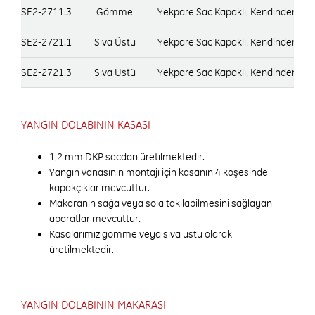
SE2-2711.3
Gömme
Yekpare Sac Kapaklı, Kendinden Kul
SE2-2721.1
Sıva Üstü
Yekpare Sac Kapaklı, Kendinden Kul
SE2-2721.3
Sıva Üstü
Yekpare Sac Kapaklı, Kendinden Kul
YANGIN DOLABININ KASASI
1,2 mm DKP sacdan üretilmektedir.
Yangın vanasının montajı için kasanın 4 köşesinde
kapakçıklar mevcuttur.
Makaranın sağa veya sola takılabilmesini sağlayan
aparatlar mevcuttur.
Kasalarımız gömme veya sıva üstü olarak
üretilmektedir.
YANGIN DOLABININ MAKARASI