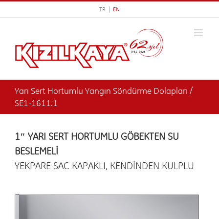
Skip
TR |
EN
to
content
Yarı Sert Hortumlu Yangın Söndürme Dolapları /
SE1-1611.1
1″ YARI SERT HORTUMLU GÖBEKTEN SU
BESLEMELİ
YEKPARE SAC KAPAKLI, KENDİNDEN KULPLU