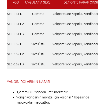
KOD
UYGULAMA ŞEKLİ
DEMONTE KAPAK CİNSİ
SE1-1611.1
Gömme
Yekpare Sac Kapaklı, Kendinden Kul
SE1-1611.2
Gömme
Yekpare Sac Kapaklı, Kendinden Kul
SE1-1611.3
Gömme
Yekpare Sac Kapaklı, Kendinden Kul
SE1-1621.1
Sıva Üstü
Yekpare Sac Kapaklı, Kendinden Kul
SE1-1621.2
Sıva Üstü
Yekpare Sac Kapaklı, Kendinden Kul
SE1-1621.3
Sıva Üstü
Yekpare Sac Kapaklı, Kendinden Kul
YANGIN DOLABININ KASASI
1,2 mm DKP sacdan üretilmektedir.
Yangın vanasının montajı için kasanın 4 köşesinde
kapakçıklar mevcuttur.