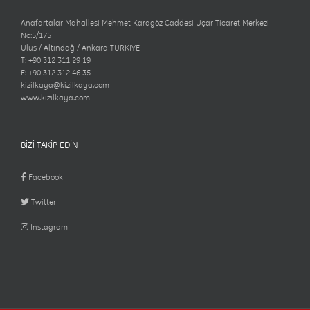
Anafartalar Mahallesi Mehmet Karagöz Caddesi Uçar Ticaret Merkezi
No:5/175
Ulus / Altındağ / Ankara TÜRKİYE
T: +90 312 311 29 19
F: +90 312 312 46 35
kizilkaya@kizilkaya.com
www.kizilkaya.com
BİZİ TAKİP EDİN
Facebook
Twitter
Instagram