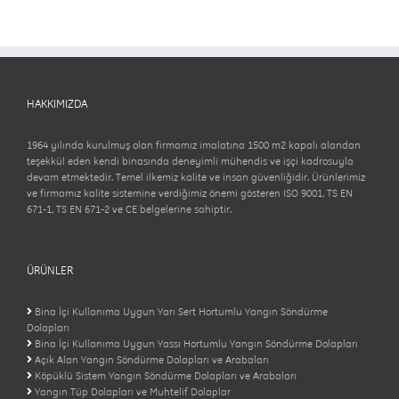
HAKKIMIZDA
1964 yılında kurulmuş olan firmamız imalatına 1500 m2 kapalı alandan
teşekkül eden kendi binasında deneyimli mühendis ve işçi kadrosuyla
devam etmektedir. Temel ilkemiz kalite ve insan güvenliğidir. Ürünlerimiz
ve firmamız kalite sistemine verdiğimiz önemi gösteren ISO 9001, TS EN
671-1, TS EN 671-2 ve CE belgelerine sahiptir.
ÜRÜNLER
Bina İçi Kullanıma Uygun Yarı Sert Hortumlu Yangın Söndürme
Dolapları
Bina İçi Kullanıma Uygun Yassı Hortumlu Yangın Söndürme Dolapları
Açık Alan Yangın Söndürme Dolapları ve Arabaları
Köpüklü Sistem Yangın Söndürme Dolapları ve Arabaları
Yangın Tüp Dolapları ve Muhtelif Dolaplar