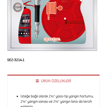
SE2-3214.1
ÜRÜN ÖZELLİKLERİ
İsteğe bağlı olarak 2½” yassı tip yangın hortumu,
2½” yangın vanası ve 2½” yangın lansı da tercih
edilebilir.