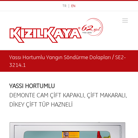
Skip
TR |
EN
to
content
Yassı Hortumlu Yangın Söndürme Dolapları / SE2-
3214.1
YASSI HORTUMLU
DEMONTE CAM ÇİFT KAPAKLI, ÇİFT MAKARALI,
DİKEY ÇİFT TÜP HAZNELİ