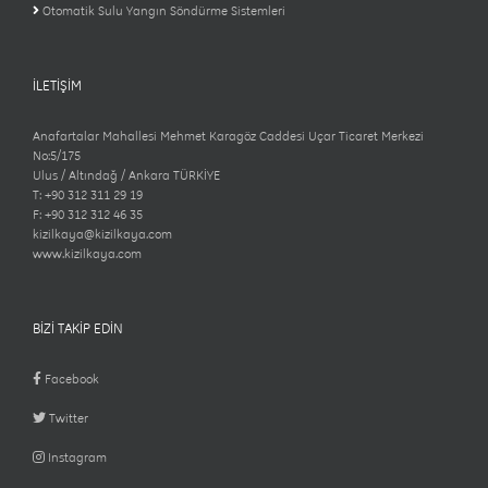
Otomatik Sulu Yangın Söndürme Sistemleri
İLETİŞİM
Anafartalar Mahallesi Mehmet Karagöz Caddesi Uçar Ticaret Merkezi
No:5/175
Ulus / Altındağ / Ankara TÜRKİYE
T: +90 312 311 29 19
F: +90 312 312 46 35
kizilkaya@kizilkaya.com
www.kizilkaya.com
BİZİ TAKİP EDİN
Facebook
Twitter
Instagram