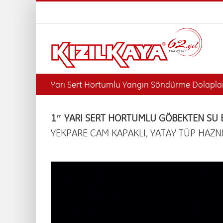
Skip
to
content
Yarı Sert Hortumlu Yangın Söndürme Dolaplar
1″ YARI SERT HORTUMLU GÖBEKTEN SU 
YEKPARE CAM KAPAKLI, YATAY TÜP HAZN