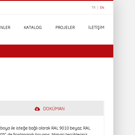
TR |
EN
NLER
KATALOG
PROJELER
İLETİŞİM
DOKÜMAN
 boya ile isteğe bağlı olarak RAL 9010 beyaz, RAL
C de fırınlanarak boyanır. Mimari tercihleriniz