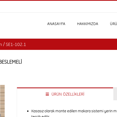
ANASAYFA
HAKKIMIZDA
ÜRÜ
ı / SE1-102.1
BESLEMELİ
ÜRÜN ÖZELLİKLERİ
Kasasız olarak monte edilen makara sistemi yerin m
tercih edilir.