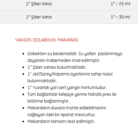
1″ Şiber Vana
1″ – 25 mt
1″ Şiber Vana
1″ – 30 mt
YANGIN DOLABININ MAKARASI
Göbekten su beslemelidir. Su yolları paslanmaya
dayanıklı malzemeden imal edilmiştir.
1″ Şiber vanası bulunmaktadır.
1” Jet/Sprey/Kapama ayarlarına sahip nozul
bulunmaktadır.
1″ Yuvarlak yarı sert yangın hortumludur.
Tüm bağlantılar kelepçe yerine hidrolik pres ile
birbirine bağlanmıştır.
Makaraların duvara monte edilebilmesini
sağlayan özel bir aparat mevcuttur.
Makaraların tamamı test edilmiştir.