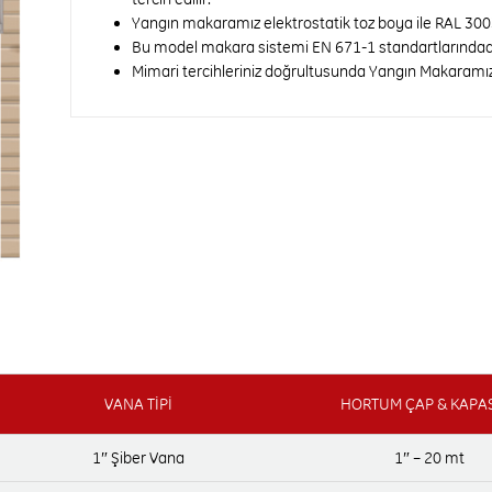
Yangın makaramız elektrostatik toz boya ile RAL 3003
Bu model makara sistemi EN 671-1 standartlarındad
Mimari tercihleriniz doğrultusunda Yangın Makaramız 
VANA TİPİ
HORTUM ÇAP & KAPAS
1″ Şiber Vana
1″ – 20 mt