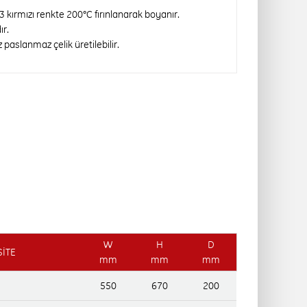
 kırmızı renkte 200°C fırınlanarak boyanır.
ır.
paslanmaz çelik üretilebilir.
W
H
D
İTE
mm
mm
mm
550
670
200