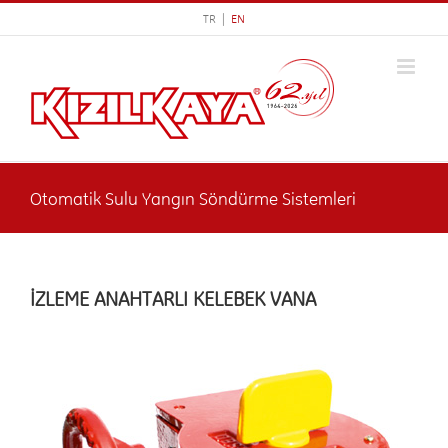
Skip
TR |
EN
to
content
Otomatik Sulu Yangın Söndürme Sistemleri
İZLEME ANAHTARLI KELEBEK VANA