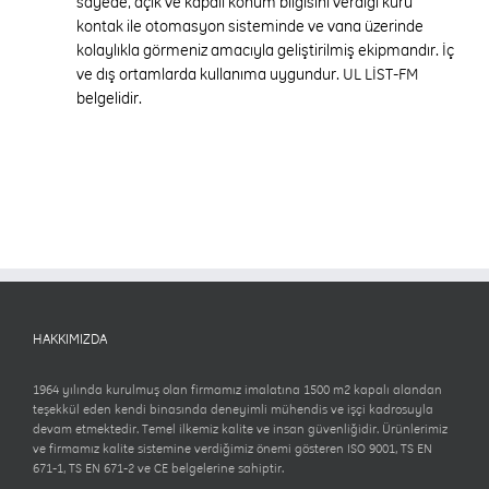
sayede, açık ve kapalı konum bilgisini verdiği kuru
kontak ile otomasyon sisteminde ve vana üzerinde
kolaylıkla görmeniz amacıyla geliştirilmiş ekipmandır. İç
ve dış ortamlarda kullanıma uygundur. UL LİST-FM
belgelidir.
HAKKIMIZDA
1964 yılında kurulmuş olan firmamız imalatına 1500 m2 kapalı alandan
teşekkül eden kendi binasında deneyimli mühendis ve işçi kadrosuyla
devam etmektedir. Temel ilkemiz kalite ve insan güvenliğidir. Ürünlerimiz
ve firmamız kalite sistemine verdiğimiz önemi gösteren ISO 9001, TS EN
671-1, TS EN 671-2 ve CE belgelerine sahiptir.