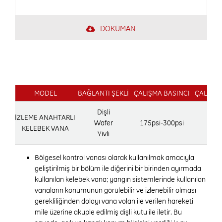
DOKÜMAN
MODEL
BAĞLANTI ŞEKLİ
ÇALIŞMA BASINCI
ÇALIŞMA
Dişli
İZLEME ANAHTARLI
Wafer
175psi-300psi
1
KELEBEK VANA
Yivli
Bölgesel kontrol vanası olarak kullanılmak amacıyla
geliştirilmiş bir bölüm ile diğerini bir birinden ayırmada
kullanılan kelebek vana; yangın sistemlerinde kullanılan
vanaların konumunun görülebilir ve izlenebilir olması
gerekliliğinden dolayı vana volan ile verilen hareketi
mile üzerine akuple edilmiş dişli kutu ile iletir. Bu