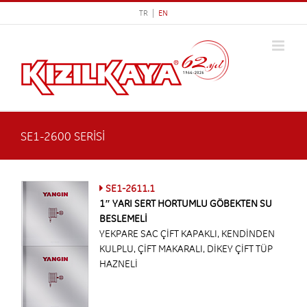
Skip
TR |
EN
to
content
SE1-2600 SERİSİ
SE1-2611.1
1″ YARI SERT HORTUMLU GÖBEKTEN SU
BESLEMELİ
YEKPARE SAC ÇİFT KAPAKLI, KENDİNDEN
KULPLU, ÇİFT MAKARALI, DİKEY ÇİFT TÜP
HAZNELİ