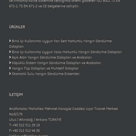
ve firmamız kalite sistemine verdiğimiz önemi gösteren ISO 9001, TS EN
671-1, TS EN 671-2 ve CE belgelerine sahiptir.
ÜRÜNLER
Bina İçi Kullanıma Uygun Yarı Sert Hortumlu Yangın Söndürme
Dolapları
Bina İçi Kullanıma Uygun Yassı Hortumlu Yangın Söndürme Dolapları
Açık Alan Yangın Söndürme Dolapları ve Arabaları
Köpüklü Sistem Yangın Söndürme Dolapları ve Arabaları
Yangın Tüp Dolapları ve Muhtelif Dolaplar
Otomatik Sulu Yangın Söndürme Sistemleri
İLETİŞİM
Anafartalar Mahallesi Mehmet Karagöz Caddesi Uçar Ticaret Merkezi
No:5/175
Ulus / Altındağ / Ankara TÜRKİYE
T: +90 312 311 29 19
F: +90 312 312 46 35