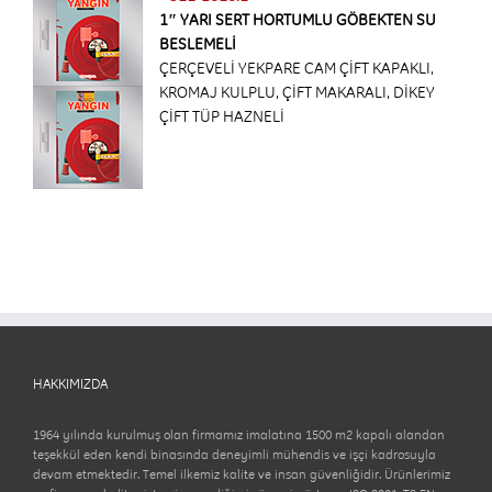
1″ YARI SERT HORTUMLU GÖBEKTEN SU
BESLEMELİ
ÇERÇEVELİ YEKPARE CAM ÇİFT KAPAKLI,
KROMAJ KULPLU, ÇİFT MAKARALI, DİKEY
ÇİFT TÜP HAZNELİ
HAKKIMIZDA
1964 yılında kurulmuş olan firmamız imalatına 1500 m2 kapalı alandan
teşekkül eden kendi binasında deneyimli mühendis ve işçi kadrosuyla
devam etmektedir. Temel ilkemiz kalite ve insan güvenliğidir. Ürünlerimiz